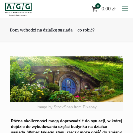
0
0,00 zł
Dom wchodzi na działkę sąsiada – co robić?
Image by StockSnap from Pixabay
Różne okoliczności mogą doprowadzić do sytuacji, w której
dojdzie do wybudowania części budynku na działce
sąsiada. Wobec takiego stanu rzeczy może dojść do zmiany