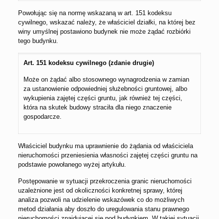
Powołując się na normę wskazaną w art. 151 kodeksu
cywilnego, wskazać należy, że właściciel działki, na której bez
winy umyślnej postawiono budynek nie może żądać rozbiórki
tego budynku.
Art. 151 kodeksu cywilnego (zdanie drugie)
Może on żądać albo stosownego wynagrodzenia w zamian
za ustanowienie odpowiedniej służebności gruntowej, albo
wykupienia zajętej części gruntu, jak również tej części,
która na skutek budowy straciła dla niego znaczenie
gospodarcze.
Właściciel budynku ma uprawnienie do żądania od właściciela
nieruchomości przeniesienia własności zajętej części gruntu na
podstawie powołanego wyżej artykułu.
Postępowanie w sytuacji przekroczenia granic nieruchomości
uzależnione jest od okoliczności konkretnej sprawy, której
analiza pozwoli na udzielenie wskazówek co do możliwych
metod działania aby doszło do uregulowania stanu prawnego
nieruchomości znajdującej się pod budynkiem. W takiej sytuacji